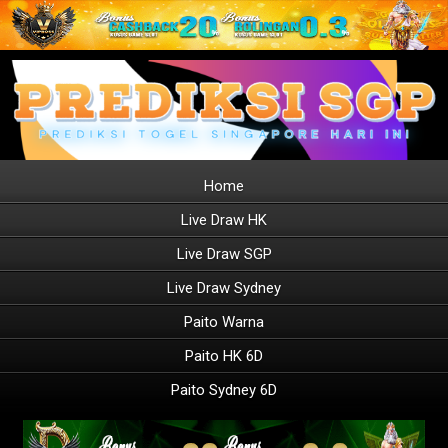
Home
Live Draw HK
Live Draw SGP
Live Draw Sydney
Paito Warna
Paito HK 6D
Paito Sydney 6D