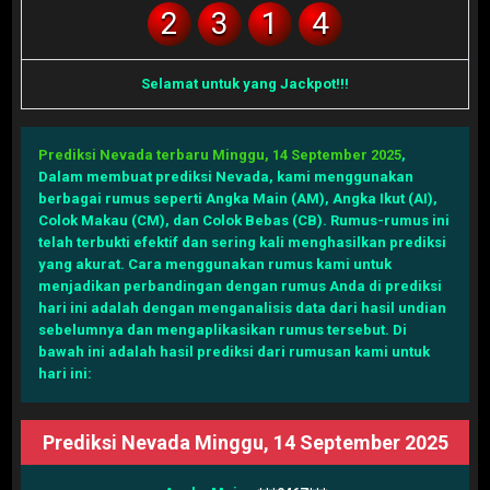
2
3
1
4
Selamat untuk yang Jackpot!!!
Prediksi Nevada terbaru Minggu, 14 September 2025
,
Dalam membuat prediksi Nevada, kami menggunakan
berbagai rumus seperti Angka Main (AM), Angka Ikut (AI),
Colok Makau (CM), dan Colok Bebas (CB). Rumus-rumus ini
telah terbukti efektif dan sering kali menghasilkan prediksi
yang akurat. Cara menggunakan rumus kami untuk
menjadikan perbandingan dengan rumus Anda di prediksi
hari ini adalah dengan menganalisis data dari hasil undian
sebelumnya dan mengaplikasikan rumus tersebut. Di
bawah ini adalah hasil prediksi dari rumusan kami untuk
hari ini:
Prediksi Nevada Minggu, 14 September 2025