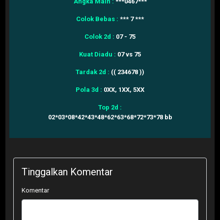
Angka Main :
***0467***
Colok Bebas :
*** 7 ***
Colok 2d :
07 - 75
Kuat Diadu :
07 vs 75
Tardak 2d :
(( 234678 ))
Pola 3d :
0XX, 1XX, 5XX
Top 2d :
02*03*08*42*43*48*62*63*68*72*73*78 bb
Tinggalkan Komentar
Komentar