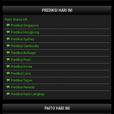
PREDIKSI HARI INI
Paito Warna HK
Prediksi Singapore
Prediksi Hongkong
Prediksi Sydney
Prediksi Cambodia
Prediksi Bullseye
Prediksi Pcso
Prediksi Korea
Prediksi Laos
Prediksi Taipei
Prediksi Nevada
Prediksi Kami Lengkap
PAITO HARI INI