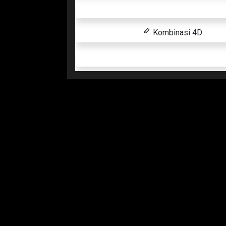
Kombinasi 4D