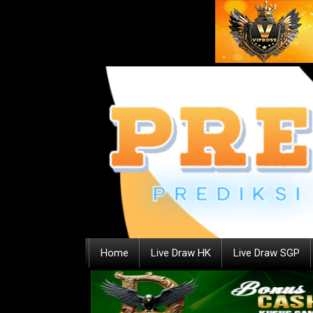
Home
Live Draw HK
Live Draw SGP