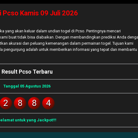
i Pcso Kamis 09 Juli 2026
a yang akan keluar dalam undian togel di Pcso. Pentingnya mencari
 kami buat tidak bisa diabaikan. Dengan membandingkan prediksi Anda deng
tkan akurasi dan peluang kemenangan dalam permainan togel. Tujuan kami
 pengunjung adalah untuk memberikan informasi yang tepat dan membantu
Result Pcso Terbaru
Tanggal 05 Agustus 2026
2
8
8
4
elamat untuk yang Jackpot!!!