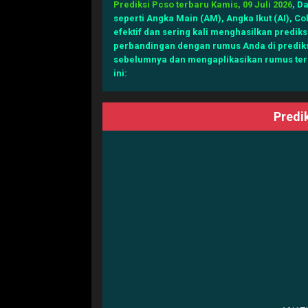
Prediksi Pcso terbaru Kamis, 09 Juli 2026
,
Da
seperti Angka Main (AM), Angka Ikut (AI), C
efektif dan sering kali menghasilkan predi
perbandingan dengan rumus Anda di prediksi
sebelumnya dan mengaplikasikan rumus terse
ini:
Predik