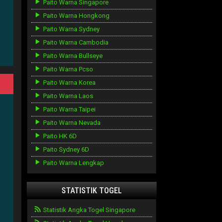
Paito Warna Singapore
Paito Warna Hongkong
Paito Warna Sydney
Paito Warna Cambodia
Paito Warna Bullseye
Paito Warna Pcso
Paito Warna Korea
Paito Warna Laos
Paito Warna Taipei
Paito Warna Nevada
Paito HK 6D
Paito Sydney 6D
Paito Warna Lengkap
STATISTIK TOGEL
Statistik Angka Togel Singapore