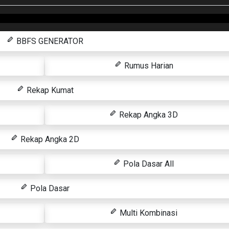
BBFS GENERATOR
Rumus Harian
Rekap Kumat
Rekap Angka 3D
Rekap Angka 2D
Pola Dasar All
Pola Dasar
Multi Kombinasi