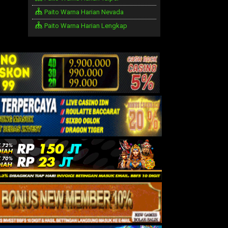
Paito Warna Harian Nevada
Paito Warna Harian Lengkap