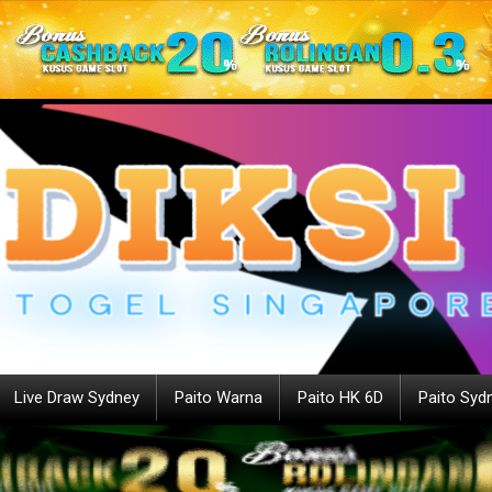
Live Draw Sydney
Paito Warna
Paito HK 6D
Paito Syd