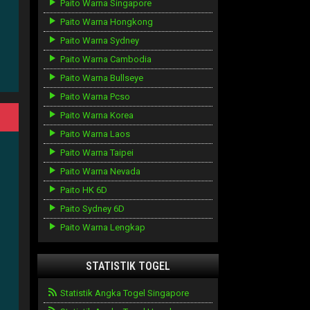
Paito Warna Singapore
Paito Warna Hongkong
Paito Warna Sydney
Paito Warna Cambodia
Paito Warna Bullseye
Paito Warna Pcso
Paito Warna Korea
Paito Warna Laos
Paito Warna Taipei
Paito Warna Nevada
Paito HK 6D
Paito Sydney 6D
Paito Warna Lengkap
STATISTIK TOGEL
Statistik Angka Togel Singapore