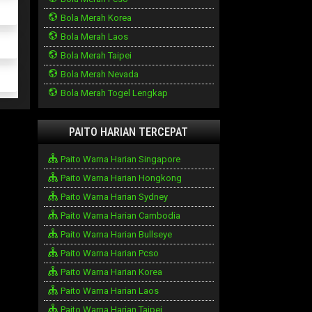
Bola Merah Korea
Bola Merah Laos
Bola Merah Taipei
Bola Merah Nevada
Bola Merah Togel Lengkap
PAITO HARIAN TERCEPAT
Paito Warna Harian Singapore
Paito Warna Harian Hongkong
Paito Warna Harian Sydney
Paito Warna Harian Cambodia
Paito Warna Harian Bullseye
Paito Warna Harian Pcso
Paito Warna Harian Korea
Paito Warna Harian Laos
Paito Warna Harian Taipei