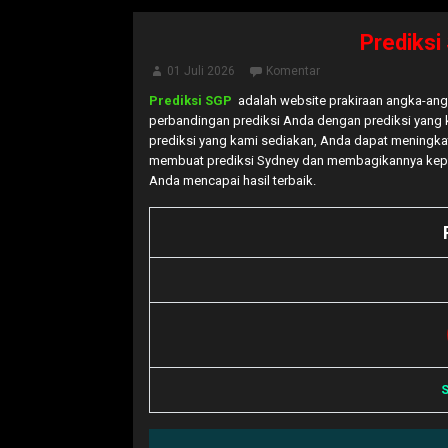
Prediksi
01 Juli 2026
Komentar
Prediksi SGP
adalah website prakiraan angka-angk
perbandingan prediksi Anda dengan prediksi yang
prediksi yang kami sediakan, Anda dapat meningka
membuat prediksi Sydney dan membagikannya kepa
Anda mencapai hasil terbaik.
S