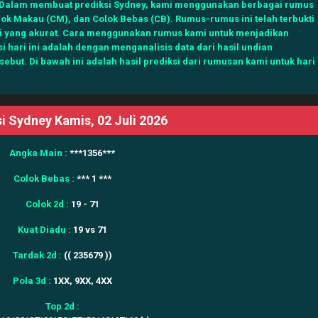
Dalam membuat prediksi Sydney, kami menggunakan berbagai rumus
olok Makau (CM), dan Colok Bebas (CB). Rumus-rumus ini telah terbukti
ksi yang akurat. Cara menggunakan rumus kami untuk menjadikan
 hari ini adalah dengan menganalisis data dari hasil undian
but. Di bawah ini adalah hasil prediksi dari rumusan kami untuk hari
i Sydney Kamis, 02 Juli 2026
Angka Main :
***1356***
Colok Bebas :
*** 1 ***
Colok 2d :
19 - 71
Kuat Diadu :
19 vs 71
Tardak 2d :
(( 235679 ))
Pola 3d :
1XX, 9XX, 4XX
Top 2d :