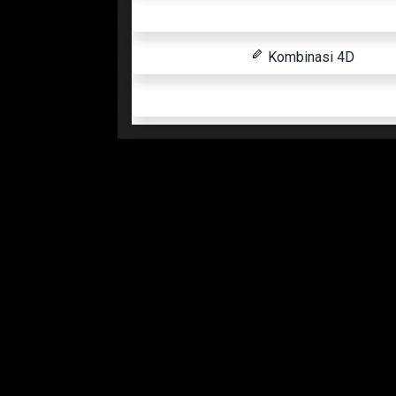
Kombinasi 4D