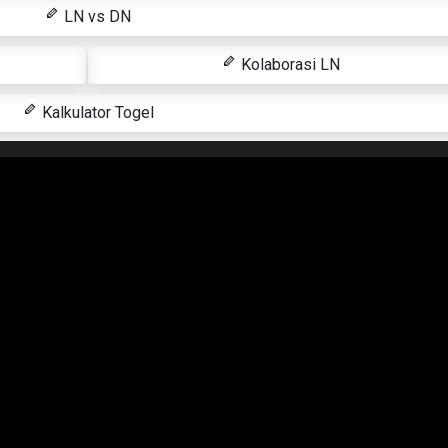
LN vs DN
Kolaborasi LN
Kalkulator Togel