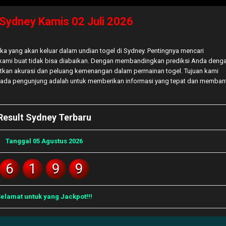
 Sydney Kamis 02 Juli 2026
a yang akan keluar dalam undian togel di Sydney. Pentingnya mencari
 kami buat tidak bisa diabaikan. Dengan membandingkan prediksi Anda deng
tkan akurasi dan peluang kemenangan dalam permainan togel. Tujuan kami
da pengunjung adalah untuk memberikan informasi yang tepat dan memban
Result Sydney Terbaru
Tanggal 05 Agustus 2026
6
1
9
9
elamat untuk yang Jackpot!!!