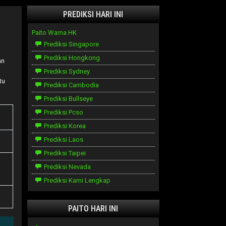
PREDIKSI HARI INI
Paito Warna HK
Prediksi Singapore
Prediksi Hongkong
an
Prediksi Sydney
tu
Prediksi Cambodia
Prediksi Bullseye
Prediksi Pcso
Prediksi Korea
Prediksi Laos
Prediksi Taipei
Prediksi Nevada
Prediksi Kami Lengkap
PAITO HARI INI