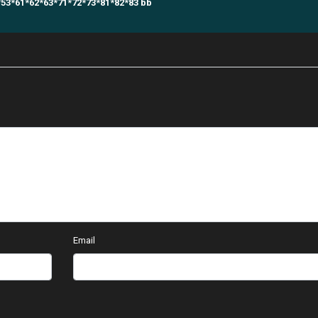
*53*61*62*63*71*72*73*81*82*83 bb
Email