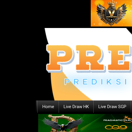
Home
Live Draw HK
Live Draw SGP