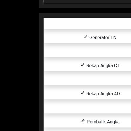
Generator LN
Rekap Angka CT
Rekap Angka 4D
Pembalik Angka