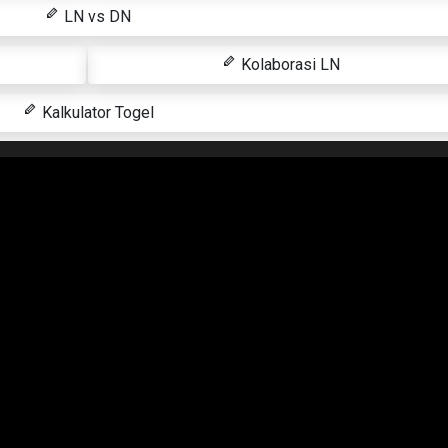
LN vs DN
Kolaborasi LN
Kalkulator Togel