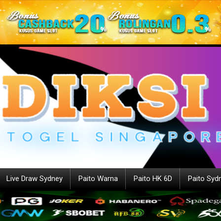
Live Draw Sydney
Paito Warna
Paito HK 6D
Paito Syd