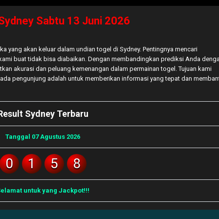
 Sydney Sabtu 13 Juni 2026
a yang akan keluar dalam undian togel di Sydney. Pentingnya mencari
 kami buat tidak bisa diabaikan. Dengan membandingkan prediksi Anda deng
tkan akurasi dan peluang kemenangan dalam permainan togel. Tujuan kami
da pengunjung adalah untuk memberikan informasi yang tepat dan memban
Result Sydney Terbaru
Tanggal 07 Agustus 2026
0
1
5
8
elamat untuk yang Jackpot!!!