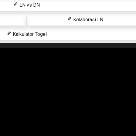
LN vs DN
Kolaborasi LN
Kalkulator Togel