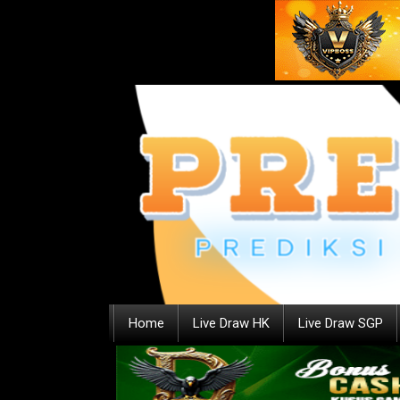
Home
Live Draw HK
Live Draw SGP