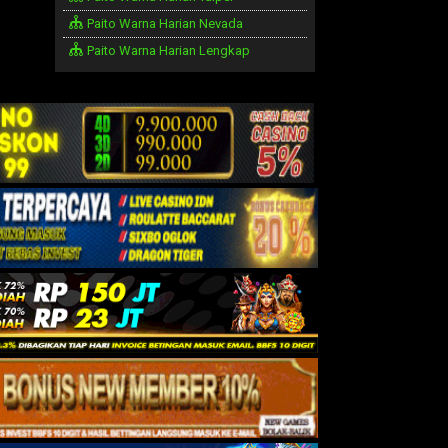
Paito Warna Harian Nevada
Paito Warna Harian Lengkap