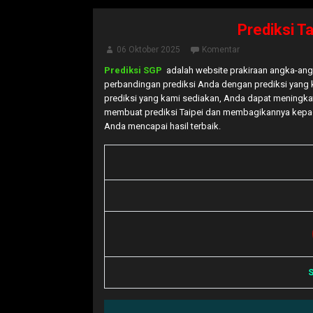
Prediksi T
06 Oktober 2025
Komentar
Prediksi SGP
adalah website prakiraan angka-angk
perbandingan prediksi Anda dengan prediksi yang
prediksi yang kami sediakan, Anda dapat meningka
membuat prediksi Taipei dan membagikannya kepa
Anda mencapai hasil terbaik.
S