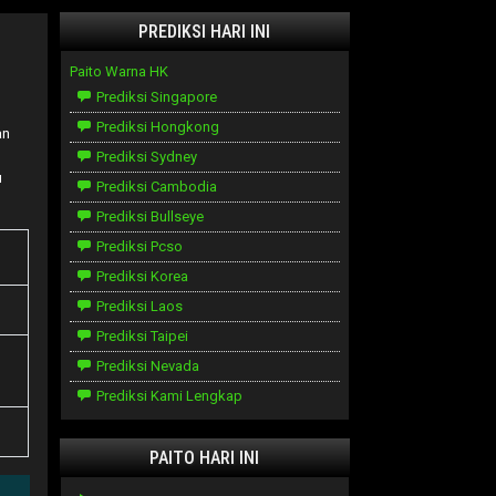
PREDIKSI HARI INI
Paito Warna HK
Prediksi Singapore
Prediksi Hongkong
an
Prediksi Sydney
u
Prediksi Cambodia
Prediksi Bullseye
Prediksi Pcso
Prediksi Korea
Prediksi Laos
Prediksi Taipei
Prediksi Nevada
Prediksi Kami Lengkap
PAITO HARI INI