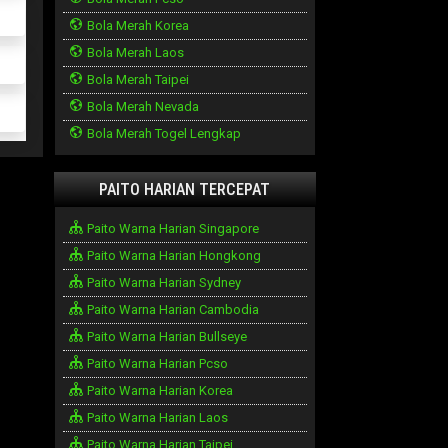
Bola Merah Korea
Bola Merah Laos
Bola Merah Taipei
Bola Merah Nevada
Bola Merah Togel Lengkap
PAITO HARIAN TERCEPAT
Paito Warna Harian Singapore
Paito Warna Harian Hongkong
Paito Warna Harian Sydney
Paito Warna Harian Cambodia
Paito Warna Harian Bullseye
Paito Warna Harian Pcso
Paito Warna Harian Korea
Paito Warna Harian Laos
Paito Warna Harian Taipei