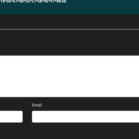
*18*46*47*48*56*57*58*96*97*98 bb
Email