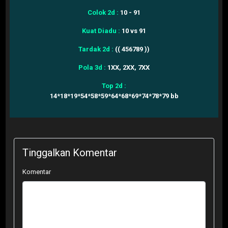
Colok 2d :
10 - 91
Kuat Diadu :
10 vs 91
Tardak 2d :
(( 456789 ))
Pola 3d :
1XX, 2XX, 7XX
Top 2d :
14*18*19*54*58*59*64*68*69*74*78*79 bb
Tinggalkan Komentar
Komentar