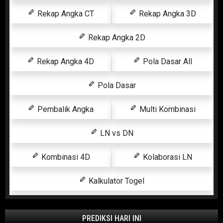
Rekap Angka CT
Rekap Angka 3D
Rekap Angka 2D
Rekap Angka 4D
Pola Dasar All
Pola Dasar
Pembalik Angka
Multi Kombinasi
LN vs DN
Kombinasi 4D
Kolaborasi LN
Kalkulator Togel
PREDIKSI HARI INI