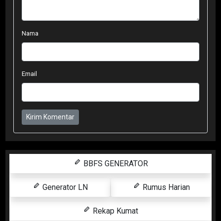
Nama
Email
Kirim Komentar
BBFS GENERATOR
Generator LN
Rumus Harian
Rekap Kumat