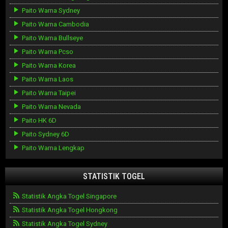
Paito Warna Sydney
Paito Warna Cambodia
Paito Warna Bullseye
Paito Warna Pcso
Paito Warna Korea
Paito Warna Laos
Paito Warna Taipei
Paito Warna Nevada
Paito HK 6D
Paito Sydney 6D
Paito Warna Lengkap
STATISTIK TOGEL
Statistik Angka Togel Singapore
Statistik Angka Togel Hongkong
Statistik Angka Togel Sydney