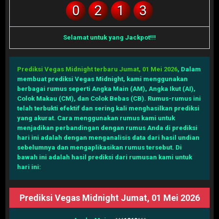
0
2
1
3
Selamat untuk yang Jackpot!!!
Prediksi Vegas Midnight terbaru Jumat, 01 Mei 2026
,
Dalam
membuat prediksi Vegas Midnight, kami menggunakan
berbagai rumus seperti Angka Main (AM), Angka Ikut (AI),
Colok Makau (CM), dan Colok Bebas (CB). Rumus-rumus ini
telah terbukti efektif dan sering kali menghasilkan prediksi
yang akurat. Cara menggunakan rumus kami untuk
menjadikan perbandingan dengan rumus Anda di prediksi
hari ini adalah dengan menganalisis data dari hasil undian
sebelumnya dan mengaplikasikan rumus tersebut. Di
bawah ini adalah hasil prediksi dari rumusan kami untuk
hari ini:
Prediksi Vegas Midnight Jumat, 01 Mei 2026