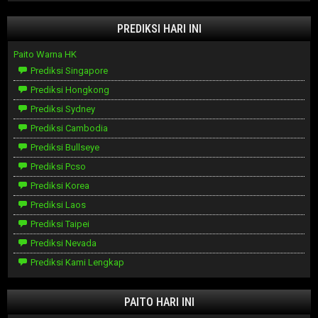
PREDIKSI HARI INI
Paito Warna HK
Prediksi Singapore
Prediksi Hongkong
Prediksi Sydney
Prediksi Cambodia
Prediksi Bullseye
Prediksi Pcso
Prediksi Korea
Prediksi Laos
Prediksi Taipei
Prediksi Nevada
Prediksi Kami Lengkap
PAITO HARI INI