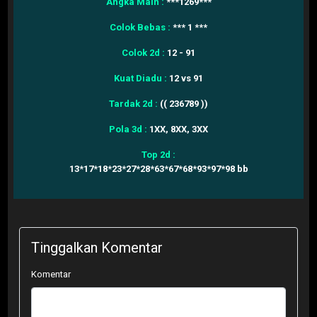
Angka Main :
***1269***
Colok Bebas :
*** 1 ***
Colok 2d :
12 - 91
Kuat Diadu :
12 vs 91
Tardak 2d :
(( 236789 ))
Pola 3d :
1XX, 8XX, 3XX
Top 2d :
13*17*18*23*27*28*63*67*68*93*97*98 bb
Tinggalkan Komentar
Komentar