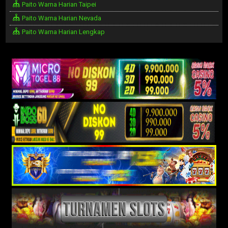
Paito Warna Harian Taipei
Paito Warna Harian Nevada
Paito Warna Harian Lengkap