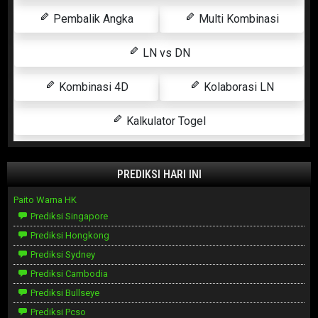
Pembalik Angka
Multi Kombinasi
LN vs DN
Kombinasi 4D
Kolaborasi LN
Kalkulator Togel
PREDIKSI HARI INI
Paito Warna HK
Prediksi Singapore
Prediksi Hongkong
Prediksi Sydney
Prediksi Cambodia
Prediksi Bullseye
Prediksi Pcso