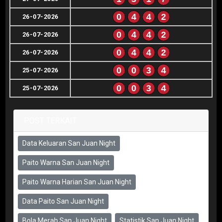
0
4
4
2
26-07-2026
0
4
4
2
26-07-2026
0
4
4
2
26-07-2026
0
0
3
4
25-07-2026
0
0
3
4
25-07-2026
POST TERKAIT
Data Keluaran San Juan Night
Paito Warna San Juan Night
Paito Warna Harian San Juan Night
Data Paito San Juan Night
Bola Merah San Juan Night
Statistik San Juan Night