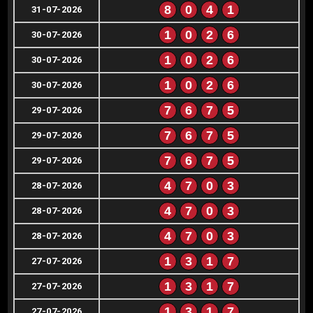
8
0
4
1
31-07-2026
1
0
2
6
30-07-2026
1
0
2
6
30-07-2026
1
0
2
6
30-07-2026
7
6
7
5
29-07-2026
7
6
7
5
29-07-2026
7
6
7
5
29-07-2026
4
7
0
3
28-07-2026
4
7
0
3
28-07-2026
4
7
0
3
28-07-2026
1
3
1
7
27-07-2026
1
3
1
7
27-07-2026
1
3
1
7
27-07-2026