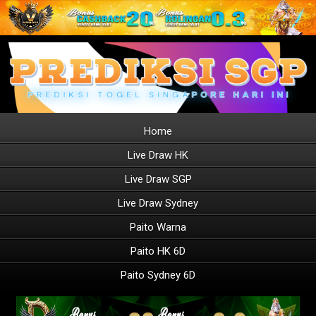
Home
Live Draw HK
Live Draw SGP
Live Draw Sydney
Paito Warna
Paito HK 6D
Paito Sydney 6D