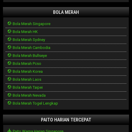
BOLA MERAH
Bola Merah Singapore
Bola Merah HK
Bola Merah Sydney
Bola Merah Cambodia
Bola Merah Bullseye
Bola Merah Pcso
Bola Merah Korea
Bola Merah Laos
Bola Merah Taipei
Bola Merah Nevada
Bola Merah Togel Lengkap
PAITO HARIAN TERCEPAT
Paito Warna Harian Singapore