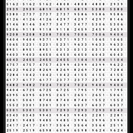
5
1
6
2
8
5
1
6
2
8
5
1
6
2
8
4
8
0
8
8
4
8
0
8
8
4
8
0
8
8
2
9
3
9
3
2
9
3
9
3
2
9
3
9
3
6
8
1
9
1
6
8
1
9
1
6
8
1
9
1
5
3
8
0
8
5
3
8
0
8
5
3
8
0
8
2
7
3
7
1
2
7
3
7
1
2
7
3
7
1
9
5
8
6
5
9
5
8
6
5
9
5
8
6
5
4
1
2
6
8
4
1
2
6
8
4
1
2
6
8
4
2
9
7
7
4
2
9
7
7
4
2
9
7
7
8
1
4
6
1
8
1
4
6
1
8
1
4
6
1
3
4
7
7
5
3
4
7
7
5
3
4
7
7
5
5
3
0
6
6
5
3
0
6
6
5
3
0
6
6
9
1
1
8
9
9
1
1
8
9
9
1
1
8
9
2
4
5
9
5
2
4
5
9
5
2
4
5
9
5
9
2
0
8
8
9
2
0
8
8
9
2
0
8
8
7
0
0
6
6
7
0
0
6
6
7
0
0
6
6
9
4
0
4
4
9
4
0
4
4
9
4
0
4
4
9
3
7
1
8
9
3
7
1
8
9
3
7
1
8
1
0
6
5
2
1
0
6
5
2
1
0
6
5
2
5
2
3
1
4
5
2
3
1
4
5
2
3
1
4
9
6
3
3
6
9
6
3
3
6
9
6
3
3
6
8
9
5
1
6
8
9
5
1
6
8
9
5
1
6
0
3
1
3
4
0
3
1
3
4
0
3
1
3
4
9
4
0
3
3
9
4
0
3
3
9
4
0
3
3
6
4
5
0
5
6
4
5
0
5
6
4
5
0
5
6
0
4
3
7
6
0
4
3
7
6
0
4
3
7
2
4
5
5
1
2
4
5
5
1
2
4
5
5
1
1
1
0
4
4
1
1
0
4
4
1
1
0
4
4
4
7
5
7
3
4
7
5
7
3
4
7
5
7
3
4
3
9
9
9
4
3
9
9
9
4
3
9
9
9
9
6
2
2
4
9
6
2
2
4
9
6
2
2
4
8
2
6
9
6
8
2
6
9
6
8
2
6
9
6
7
2
8
4
3
7
2
8
4
3
7
2
8
4
3
1
0
4
2
6
1
0
4
2
6
1
0
4
2
6
4
1
5
5
1
4
1
5
5
1
4
1
5
5
1
6
1
7
7
5
6
1
7
7
5
6
1
7
7
5
2
3
7
7
5
2
3
7
7
5
2
3
7
7
5
9
4
8
2
1
9
4
8
2
1
9
4
8
2
1
7
0
2
4
6
7
0
2
4
6
7
0
2
4
6
9
4
0
4
4
9
4
0
4
4
9
4
0
4
4
6
7
2
5
7
6
7
2
5
7
6
7
2
5
7
1
7
9
5
5
1
7
9
5
5
1
7
9
5
5
6
3
9
5
5
6
3
9
5
5
6
3
9
5
5
2
6
5
1
6
2
6
5
1
6
2
6
5
1
6
5
0
6
1
7
5
0
6
1
7
5
0
6
1
7
8
7
4
0
4
8
7
4
0
4
8
7
4
0
4
1
5
5
2
7
1
5
5
2
7
1
5
5
2
7
3
3
0
1
1
3
3
0
1
1
3
3
0
1
1
6
0
3
7
1
6
0
3
7
1
6
0
3
7
1
5
3
0
1
1
5
3
0
1
1
5
3
0
1
1
7
2
9
3
3
7
2
9
3
3
7
2
9
3
3
0
3
4
3
7
0
3
4
3
7
0
3
4
3
7
9
9
4
3
7
9
9
4
3
7
9
9
4
3
7
2
2
8
1
9
2
2
8
1
9
2
2
8
1
9
9
4
8
5
4
9
4
8
5
4
9
4
8
5
4
3
9
9
6
6
3
9
9
6
6
3
9
9
6
6
2
4
1
7
8
2
4
1
7
8
2
4
1
7
8
3
5
6
4
1
3
5
6
4
1
3
5
6
4
1
2
5
1
9
1
2
5
1
9
1
2
5
1
9
1
6
5
9
8
8
6
5
9
8
8
6
5
9
8
8
9
6
2
4
6
9
6
2
4
6