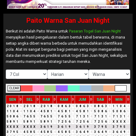
Paito Warna San Juan Night
Berikut ini adalah Paito Warna untuk
Pasaran Togel San Juan Night
menyajikan hasil pengeluaran dalam bentuk tabel berwarna, di mana
setiap angka diberi warna berbeda untuk memudahkan identifikasi
pola. Alat ini sangat berguna bagi pemain yang ingin menganalisis
data dan merumuskan prediksi untuk togel San Juan Night, sekaligus
membantu memperkuat strategi taruhan mereka.
CLEAR
SEN
SEL
RAB
KAM
JUM
SAB
MIN
D
D
D
D
D
D
D
2
0
1
8
9
2
0
1
8
9
2
0
1
8
9
0
8
6
3
9
0
8
6
3
9
0
8
6
3
9
1
1
0
4
4
1
1
0
4
4
1
1
0
4
4
4
5
8
1
9
4
5
8
1
9
4
5
8
1
9
5
0
8
6
5
5
0
8
6
5
5
0
8
6
5
7
6
5
5
1
7
6
5
5
1
7
6
5
5
1
7
1
3
1
4
7
1
3
1
4
7
1
3
1
4
5
8
9
1
1
5
8
9
1
1
5
8
9
1
1
7
2
5
6
2
7
2
5
6
2
7
2
5
6
2
X
X
X
X
X
X
X
X
X
X
X
X
X
X
X
3
6
1
9
1
3
6
1
9
1
3
6
1
9
1
3
7
9
5
5
3
7
9
5
5
3
7
9
5
5
4
5
8
5
4
4
5
8
5
4
4
5
8
5
4
3
6
4
9
4
3
6
4
9
4
3
6
4
9
4