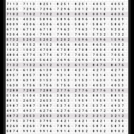
7
1
1
3
4
7
1
1
3
4
8
2
5
1
6
8
2
5
1
6
8
2
5
1
6
4
0
5
5
1
4
0
5
5
1
4
0
5
5
1
7
2
9
6
6
7
2
9
6
6
7
2
9
6
6
3
0
1
2
3
3
0
1
2
3
3
0
1
2
3
7
1
0
2
2
7
1
0
2
2
7
1
0
2
2
0
0
1
8
9
0
0
1
8
9
0
0
1
8
9
4
0
3
6
9
4
0
3
6
9
4
0
3
6
9
5
8
9
6
6
5
8
9
6
6
5
8
9
6
6
8
0
0
9
9
8
0
0
9
9
8
0
0
9
9
4
5
0
6
6
4
5
0
6
6
4
5
0
6
6
5
8
6
7
4
5
8
6
7
4
5
8
6
7
4
6
7
1
8
9
6
7
1
8
9
6
7
1
8
9
7
9
6
3
9
7
9
6
3
9
7
9
6
3
9
9
3
0
4
4
9
3
0
4
4
9
3
0
4
4
7
9
9
5
5
7
9
9
5
5
7
9
9
5
5
5
7
3
2
5
5
7
3
2
5
5
7
3
2
5
5
2
0
2
2
5
2
0
2
2
5
2
0
2
2
1
5
9
6
6
1
5
9
6
6
1
5
9
6
6
8
1
5
2
7
8
1
5
2
7
8
1
5
2
7
8
6
5
6
2
8
6
5
6
2
8
6
5
6
2
1
0
0
2
2
1
0
0
2
2
1
0
0
2
2
4
7
0
8
8
4
7
0
8
8
4
7
0
8
8
4
8
0
4
4
4
8
0
4
4
4
8
0
4
4
6
7
7
4
2
6
7
7
4
2
6
7
7
4
2
7
0
5
6
2
7
0
5
6
2
7
0
5
6
2
5
6
4
2
6
5
6
4
2
6
5
6
4
2
6
2
6
9
6
6
2
6
9
6
6
2
6
9
6
6
7
1
3
2
5
7
1
3
2
5
7
1
3
2
5
6
1
1
2
3
6
1
1
2
3
6
1
1
2
3
8
4
7
6
4
8
4
7
6
4
8
4
7
6
4
6
1
3
8
2
6
1
3
8
2
6
1
3
8
2
4
2
7
3
1
4
2
7
3
1
4
2
7
3
1
8
9
5
7
3
8
9
5
7
3
8
9
5
7
3
9
3
1
4
5
9
3
1
4
5
9
3
1
4
5
6
3
1
8
9
6
3
1
8
9
6
3
1
8
9
3
1
5
3
8
3
1
5
3
8
3
1
5
3
8
1
6
3
0
3
1
6
3
0
3
1
6
3
0
3
5
7
5
6
2
5
7
5
6
2
5
7
5
6
2
4
0
5
3
8
4
0
5
3
8
4
0
5
3
8
7
2
8
8
7
7
2
8
8
7
7
2
8
8
7
2
7
7
6
4
2
7
7
6
4
2
7
7
6
4
5
1
0
4
4
5
1
0
4
4
5
1
0
4
4
3
8
5
6
2
3
8
5
6
2
3
8
5
6
2
8
8
1
5
6
8
8
1
5
6
8
8
1
5
6
2
6
5
3
8
2
6
5
3
8
2
6
5
3
8
1
9
5
9
5
1
9
5
9
5
1
9
5
9
5
3
9
8
7
6
3
9
8
7
6
3
9
8
7
6
5
3
7
4
2
5
3
7
4
2
5
3
7
4
2
4
9
3
7
1
4
9
3
7
1
4
9
3
7
1
6
2
7
6
4
6
2
7
6
4
6
2
7
6
4
4
8
7
2
9
4
8
7
2
9
4
8
7
2
9
2
5
5
3
8
2
5
5
3
8
2
5
5
3
8
3
2
1
2
3
3
2
1
2
3
3
2
1
2
3
3
7
9
5
5
3
7
9
5
5
3
7
9
5
5
0
4
2
1
3
0
4
2
1
3
0
4
2
1
3
8
2
6
0
6
8
2
6
0
6
8
2
6
0
6
7
8
9
6
6
7
8
9
6
6
7
8
9
6
6
5
8
7
4
2
5
8
7
4
2
5
8
7
4
2
9
9
1
4
5
9
9
1
4
5
9
9
1
4
5
8
9
0
2
2
8
9
0
2
2
8
9
0
2
2