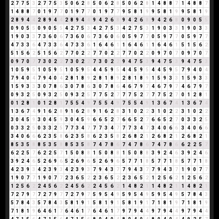
2
7
7
5
3
2
7
7
5
3
5
0
6
2
8
5
0
6
2
8
5
0
6
2
8
1
4
8
8
7
1
4
8
8
7
1
4
8
8
7
0
1
9
7
7
0
1
9
7
7
0
1
9
7
7
9
5
8
1
9
9
5
8
1
9
9
5
8
1
9
2
8
9
4
4
2
8
9
4
4
2
8
9
4
4
9
4
2
6
8
9
4
2
6
8
9
4
2
6
8
0
9
0
5
5
0
9
0
5
5
0
9
0
5
5
4
2
7
5
3
4
2
7
5
3
4
2
7
5
3
1
9
0
3
3
1
9
0
3
3
1
9
0
3
3
7
3
6
0
6
7
3
6
0
6
7
3
6
0
6
0
5
9
7
7
0
5
9
7
7
0
5
9
7
7
4
7
3
3
6
4
7
3
3
6
4
7
3
3
6
1
6
4
6
1
1
6
4
6
1
1
6
4
6
1
5
1
5
6
2
5
1
5
6
2
5
1
5
6
2
7
7
0
2
2
7
7
0
2
2
7
7
0
2
2
0
9
7
0
7
0
9
7
0
7
0
9
7
0
7
7
3
0
2
2
7
3
0
2
2
7
3
0
2
2
9
4
7
5
3
9
4
7
5
3
9
4
7
5
3
1
0
5
9
5
1
0
5
9
5
1
0
5
9
5
4
4
5
9
5
4
4
5
9
5
4
4
5
9
5
7
9
4
0
4
7
9
4
0
4
7
9
4
0
4
2
8
1
8
9
2
8
1
8
9
2
8
1
8
9
1
5
9
3
3
1
5
9
3
3
1
5
9
3
3
3
0
7
8
6
3
0
7
8
6
3
0
7
8
6
4
6
7
9
7
4
6
7
9
7
4
6
7
9
7
0
9
3
2
5
0
9
3
2
5
0
9
3
2
5
7
7
5
2
7
7
7
5
2
7
7
7
5
2
7
0
1
2
8
1
0
1
2
8
1
0
1
2
8
1
7
5
5
4
9
7
5
5
4
9
7
5
5
4
9
1
3
6
7
4
1
3
6
7
4
1
3
6
7
4
9
1
6
2
8
9
1
6
2
8
9
1
6
2
8
3
1
0
2
2
3
1
0
2
2
3
1
0
2
2
3
0
4
5
9
3
0
4
5
9
3
0
4
5
9
6
6
5
2
7
6
6
5
2
7
6
6
5
2
7
0
3
3
2
5
0
3
3
2
5
0
3
3
2
5
7
7
3
4
7
7
7
3
4
7
7
7
3
4
7
3
4
0
6
6
3
4
0
6
6
3
4
0
6
6
6
2
3
5
8
6
2
3
5
8
6
2
3
5
8
2
6
8
2
1
2
6
8
2
1
2
6
8
2
1
8
5
3
5
8
8
5
3
5
8
8
5
3
5
8
7
4
7
8
6
7
4
7
8
6
7
4
7
8
6
6
2
2
5
7
6
2
2
5
7
6
2
2
5
7
1
5
0
8
8
1
5
0
8
8
1
5
0
8
8
3
9
2
4
6
3
9
2
4
6
3
9
2
4
6
5
2
6
9
6
5
2
6
9
6
5
2
6
9
6
5
7
7
1
8
5
7
7
1
8
5
7
7
1
8
4
2
3
9
3
4
2
3
9
3
4
2
3
9
3
7
9
4
3
7
7
9
4
3
7
7
9
4
3
7
1
9
0
7
7
1
9
0
7
7
1
9
0
7
7
2
3
6
5
2
2
3
6
5
2
2
3
6
5
2
1
2
5
6
2
1
2
5
6
2
1
2
5
6
2
2
4
5
6
2
2
4
5
6
2
2
4
5
6
2
1
4
8
2
1
1
4
8
2
1
1
4
8
2
1
7
2
7
9
7
7
2
7
9
7
7
2
7
9
7
5
9
5
4
9
5
9
5
4
9
5
9
5
4
9
5
7
8
4
3
5
7
8
4
3
5
7
8
4
3
5
8
1
9
1
5
8
1
9
1
5
8
1
9
1
7
1
8
1
9
7
1
8
1
9
7
1
8
1
9
6
4
6
1
7
6
4
6
1
7
6
4
6
1
7
9
7
9
4
4
9
7
9
4
4
9
7
9
4
4