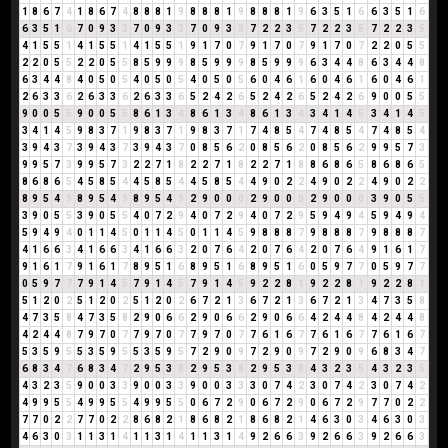
1
8
6
7
4
1
8
6
7
4
8
8
8
1
9
8
8
8
1
9
8
8
8
1
9
6
3
5
1
6
6
3
5
1
6
6
3
5
1
6
7
0
9
3
3
7
0
9
3
3
7
0
9
3
3
7
2
2
3
5
7
2
2
3
5
7
2
2
3
5
4
1
5
5
1
4
1
5
5
1
4
1
5
5
1
9
1
7
0
7
9
1
7
0
7
9
1
7
0
7
2
2
0
5
5
2
2
0
5
5
2
2
0
5
5
8
5
9
9
9
8
5
9
9
9
8
5
9
9
9
6
3
4
4
8
6
3
4
4
8
6
3
4
4
8
4
0
5
0
5
4
0
5
0
5
4
0
5
0
5
6
0
4
6
1
6
0
4
6
1
6
0
4
6
1
2
6
3
3
6
2
6
3
3
6
2
6
3
3
6
5
2
4
2
6
5
2
4
2
6
5
2
4
2
6
9
0
0
5
5
9
0
0
5
5
9
0
0
5
5
8
6
1
3
4
8
6
1
3
4
8
6
1
3
4
3
4
1
4
5
3
4
1
4
5
3
4
1
4
5
9
8
3
7
1
9
8
3
7
1
9
8
3
7
1
7
4
8
5
4
7
4
8
5
4
7
4
8
5
4
3
9
4
3
7
3
9
4
3
7
3
9
4
3
7
0
8
5
6
2
0
8
5
6
2
0
8
5
6
2
9
9
5
7
3
9
9
5
7
3
9
9
5
7
3
2
2
7
1
8
2
2
7
1
8
2
2
7
1
8
8
6
8
6
5
8
6
8
6
5
8
6
8
6
5
4
5
8
5
4
4
5
8
5
4
4
5
8
5
4
4
9
0
2
2
4
9
0
2
2
4
9
0
2
2
8
9
5
4
9
8
9
5
4
9
8
9
5
4
9
2
9
0
0
0
2
9
0
0
0
2
9
0
0
0
3
9
0
5
5
3
9
0
5
5
3
9
0
5
5
4
0
7
2
9
4
0
7
2
9
4
0
7
2
9
5
9
4
9
4
5
9
4
9
4
5
9
4
9
4
0
1
1
4
5
0
1
1
4
5
0
1
1
4
5
9
8
8
8
7
9
8
8
8
7
9
8
8
8
7
4
1
6
6
3
4
1
6
6
3
4
1
6
6
3
2
0
7
6
4
2
0
7
6
4
2
0
7
6
4
9
1
6
1
7
9
1
6
1
7
9
1
6
1
7
8
9
5
1
6
8
9
5
1
6
8
9
5
1
6
0
5
9
7
7
0
5
9
7
7
0
5
9
7
7
7
9
1
4
5
7
9
1
4
5
7
9
1
4
5
9
2
2
8
1
9
2
2
8
1
9
2
2
8
1
5
1
2
0
2
5
1
2
0
2
5
1
2
0
2
6
7
2
1
3
6
7
2
1
3
6
7
2
1
3
4
7
3
5
8
4
7
3
5
8
4
7
3
5
8
2
9
0
6
6
2
9
0
6
6
2
9
0
6
6
4
2
4
4
8
4
2
4
4
8
4
2
4
4
8
7
9
7
0
7
7
9
7
0
7
7
9
7
0
7
7
6
1
6
7
7
6
1
6
7
7
6
1
6
7
5
3
5
9
5
5
3
5
9
5
5
3
5
9
5
7
2
9
0
9
7
2
9
0
9
7
2
9
0
9
6
8
3
4
7
6
8
3
4
7
6
8
3
4
7
2
9
5
3
8
2
9
5
3
8
2
9
5
3
8
4
3
2
3
5
4
3
2
3
5
4
3
2
3
5
9
0
0
3
3
9
0
0
3
3
9
0
0
3
3
3
0
7
4
2
3
0
7
4
2
3
0
7
4
2
4
9
9
5
5
4
9
9
5
5
4
9
9
5
5
0
6
7
2
9
0
6
7
2
9
0
6
7
2
9
7
7
0
2
2
7
7
0
2
2
7
7
0
2
2
8
6
8
2
1
8
6
8
2
1
8
6
8
2
1
4
6
3
0
3
4
6
3
0
3
4
6
3
0
3
1
1
3
1
4
1
1
3
1
4
1
1
3
1
4
9
2
6
6
3
9
2
6
6
3
9
2
6
6
3