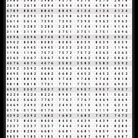
3
9
8
0
8
3
9
8
0
8
3
9
8
0
8
9
3
7
0
7
9
3
7
0
7
9
3
7
0
7
2
6
1
8
9
2
6
1
8
9
2
6
1
8
9
4
5
9
4
4
4
5
9
4
4
4
5
9
4
4
6
7
8
9
8
6
7
8
9
8
6
7
8
9
8
8
8
4
9
4
8
8
4
9
4
8
8
4
9
4
4
1
3
4
7
4
1
3
4
7
4
1
3
4
7
0
2
9
3
3
0
2
9
3
3
0
2
9
3
3
6
3
9
8
8
6
3
9
8
8
6
3
9
8
8
5
6
1
4
5
5
6
1
4
5
5
6
1
4
5
7
3
9
0
9
7
3
9
0
9
7
3
9
0
9
0
9
6
3
9
0
9
6
3
9
0
9
6
3
9
3
2
8
3
2
3
2
8
3
2
3
2
8
3
2
9
1
4
4
8
9
1
4
4
8
9
1
4
4
8
3
1
1
8
9
3
1
1
8
9
3
1
1
8
9
3
7
5
1
6
3
7
5
1
6
3
7
5
1
6
4
0
9
6
6
4
0
9
6
6
4
0
9
6
6
8
7
4
0
4
8
7
4
0
4
8
7
4
0
4
0
9
0
2
2
0
9
0
2
2
0
9
0
2
2
8
0
8
5
4
8
0
8
5
4
8
0
8
5
4
8
0
3
9
3
8
0
3
9
3
8
0
3
9
3
6
9
4
5
9
6
9
4
5
9
6
9
4
5
9
2
0
3
3
6
2
0
3
3
6
2
0
3
3
6
1
1
9
6
6
1
1
9
6
6
1
1
9
6
6
7
5
7
2
9
7
5
7
2
9
7
5
7
2
9
4
3
6
3
9
4
3
6
3
9
4
3
6
3
9
5
0
6
7
4
5
0
6
7
4
5
0
6
7
4
5
8
6
2
8
5
8
6
2
8
5
8
6
2
8
4
0
7
6
4
4
0
7
6
4
4
0
7
6
4
3
5
8
3
2
3
5
8
3
2
3
5
8
3
2
3
5
9
2
2
3
5
9
2
2
3
5
9
2
2
4
0
6
6
3
4
0
6
6
3
4
0
6
6
3
8
4
9
5
5
8
4
9
5
5
8
4
9
5
5
0
6
8
2
1
0
6
8
2
1
0
6
8
2
1
4
4
5
2
7
4
4
5
2
7
4
4
5
2
7
8
8
1
8
9
8
8
1
8
9
8
8
1
8
9
9
7
4
8
3
9
7
4
8
3
9
7
4
8
3
9
8
1
8
9
9
8
1
8
9
9
8
1
8
9
7
7
0
1
1
7
7
0
1
1
7
7
0
1
1
6
9
0
3
3
6
9
0
3
3
6
9
0
3
3
0
0
0
7
7
0
0
0
7
7
0
0
0
7
7
9
9
5
7
3
9
9
5
7
3
9
9
5
7
3
8
2
2
4
6
8
2
2
4
6
8
2
2
4
6
8
9
8
1
9
8
9
8
1
9
8
9
8
1
9
5
6
6
2
8
5
6
6
2
8
5
6
6
2
8
7
7
6
7
4
7
7
6
7
4
7
7
6
7
4
0
4
6
9
6
0
4
6
9
6
0
4
6
9
6
2
4
9
3
3
2
4
9
3
3
2
4
9
3
3
6
3
1
0
1
6
3
1
0
1
6
3
1
0
1
0
1
7
6
4
0
1
7
6
4
0
1
7
6
4
4
1
1
9
1
4
1
1
9
1
4
1
1
9
1
4
3
9
2
2
4
3
9
2
2
4
3
9
2
2
1
6
8
3
2
1
6
8
3
2
1
6
8
3
2
7
4
7
3
1
7
4
7
3
1
7
4
7
3
1
8
4
0
4
4
8
4
0
4
4
8
4
0
4
4
4
4
3
9
3
4
4
3
9
3
4
4
3
9
3
3
3
3
7
1
3
3
3
7
1
3
3
3
7
1
7
4
4
0
4
7
4
4
0
4
7
4
4
0
4
8
2
8
0
8
8
2
8
0
8
8
2
8
0
8
6
6
8
1
9
6
6
8
1
9
6
6
8
1
9
9
8
5
9
5
9
8
5
9
5
9
8
5
9
5
9
1
8
5
4
9
1
8
5
4
9
1
8
5
4
6
9
8
7
6
6
9
8
7
6
6
9
8
7
6