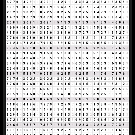
6
7
7
0
7
4
2
9
1
1
4
2
9
1
1
4
2
9
1
1
3
3
5
3
8
3
3
5
3
8
3
3
5
3
8
8
0
1
9
1
8
0
1
9
1
8
0
1
9
1
2
4
3
7
1
2
4
3
7
1
2
4
3
7
1
2
3
2
1
3
2
3
2
1
3
2
3
2
1
3
0
2
2
5
7
0
2
2
5
7
0
2
2
5
7
1
4
7
9
7
1
4
7
9
7
1
4
7
9
7
3
0
7
9
7
3
0
7
9
7
3
0
7
9
7
8
0
4
5
9
8
0
4
5
9
8
0
4
5
9
2
0
8
1
9
2
0
8
1
9
2
0
8
1
9
5
1
3
3
6
5
1
3
3
6
5
1
3
3
6
4
6
0
9
9
4
6
0
9
9
4
6
0
9
9
3
2
2
1
3
3
2
2
1
3
3
2
2
1
3
4
5
5
8
4
4
5
5
8
4
4
5
5
8
4
3
8
9
0
9
3
8
9
0
9
3
8
9
0
9
3
7
2
7
9
3
7
2
7
9
3
7
2
7
9
0
7
8
0
8
0
7
8
0
8
0
7
8
0
8
4
1
8
2
1
4
1
8
2
1
4
1
8
2
1
7
1
2
4
6
7
1
2
4
6
7
1
2
4
6
7
9
1
5
6
7
9
1
5
6
7
9
1
5
6
0
0
3
5
8
0
0
3
5
8
0
0
3
5
8
6
0
9
8
8
6
0
9
8
8
6
0
9
8
8
9
2
6
6
3
9
2
6
6
3
9
2
6
6
3
9
1
6
3
9
9
1
6
3
9
9
1
6
3
9
5
1
0
3
3
5
1
0
3
3
5
1
0
3
3
4
3
4
0
4
4
3
4
0
4
4
3
4
0
4
1
0
5
5
1
1
0
5
5
1
1
0
5
5
1
3
4
9
9
9
3
4
9
9
9
3
4
9
9
9
3
7
9
6
6
3
7
9
6
6
3
7
9
6
6
6
3
0
3
3
6
3
0
3
3
6
3
0
3
3
2
3
4
8
3
2
3
4
8
3
2
3
4
8
3
4
6
1
0
1
4
6
1
0
1
4
6
1
0
1
5
3
9
7
7
5
3
9
7
7
5
3
9
7
7
0
2
5
5
1
0
2
5
5
1
0
2
5
5
1
7
1
7
6
4
7
1
7
6
4
7
1
7
6
4
3
0
2
2
4
3
0
2
2
4
3
0
2
2
4
9
9
8
3
2
9
9
8
3
2
9
9
8
3
2
8
7
6
8
5
8
7
6
8
5
8
7
6
8
5
4
4
1
6
7
4
4
1
6
7
4
4
1
6
7
5
3
1
2
3
5
3
1
2
3
5
3
1
2
3
6
5
4
1
5
6
5
4
1
5
6
5
4
1
5
2
0
5
9
5
2
0
5
9
5
2
0
5
9
5
1
4
6
0
6
1
4
6
0
6
1
4
6
0
6
3
9
2
5
7
3
9
2
5
7
3
9
2
5
7
8
7
4
3
7
8
7
4
3
7
8
7
4
3
7
5
0
5
2
7
5
0
5
2
7
5
0
5
2
7
4
1
8
6
5
4
1
8
6
5
4
1
8
6
5
7
2
7
9
7
7
2
7
9
7
7
2
7
9
7
1
3
5
8
4
1
3
5
8
4
1
3
5
8
4
1
4
4
8
3
1
4
4
8
3
1
4
4
8
3
1
6
1
7
8
1
6
1
7
8
1
6
1
7
8
3
2
9
4
4
3
2
9
4
4
3
2
9
4
4
0
5
8
3
2
0
5
8
3
2
0
5
8
3
2
6
7
2
1
3
6
7
2
1
3
6
7
2
1
3
0
9
0
5
5
0
9
0
5
5
0
9
0
5
5
2
4
6
6
3
2
4
6
6
3
2
4
6
6
3
7
3
5
7
3
7
3
5
7
3
7
3
5
7
3
7
2
3
3
6
7
2
3
3
6
7
2
3
3
6
1
5
1
7
8
1
5
1
7
8
1
5
1
7
8
9
2
2
7
9
9
2
2
7
9
9
2
2
7
9
3
1
6
3
9