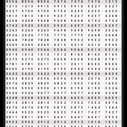
8
5
5
6
2
8
5
5
6
2
8
5
5
6
2
7
4
7
6
4
7
4
7
6
4
7
4
7
6
4
1
2
1
3
4
1
2
1
3
4
1
2
1
3
4
9
9
1
5
6
9
9
1
5
6
9
9
1
5
6
0
2
2
7
9
0
2
2
7
9
0
2
2
7
9
9
7
5
0
5
9
7
5
0
5
9
7
5
0
5
4
2
3
5
8
4
2
3
5
8
4
2
3
5
8
1
8
1
3
4
1
8
1
3
4
1
8
1
3
4
9
2
3
7
1
9
2
3
7
1
9
2
3
7
1
4
2
0
8
8
4
2
0
8
8
4
2
0
8
8
9
6
0
8
8
9
6
0
8
8
9
6
0
8
8
4
7
4
2
6
4
7
4
2
6
4
7
4
2
6
3
9
2
3
5
3
9
2
3
5
3
9
2
3
5
0
2
9
7
7
0
2
9
7
7
0
2
9
7
7
0
2
6
3
9
0
2
6
3
9
0
2
6
3
9
9
6
9
8
8
9
6
9
8
8
9
6
9
8
8
2
0
2
6
8
2
0
2
6
8
2
0
2
6
8
7
7
7
5
3
7
7
7
5
3
7
7
7
5
3
2
6
6
8
5
2
6
6
8
5
2
6
6
8
5
7
8
2
8
1
7
8
2
8
1
7
8
2
8
1
9
9
3
2
5
9
9
3
2
5
9
9
3
2
5
4
2
6
9
6
4
2
6
9
6
4
2
6
9
6
4
2
1
0
1
4
2
1
0
1
4
2
1
0
1
0
9
4
0
4
0
9
4
0
4
0
9
4
0
4
9
5
6
6
3
9
5
6
6
3
9
5
6
6
3
5
3
1
4
5
5
3
1
4
5
5
3
1
4
5
1
0
1
2
3
1
0
1
2
3
1
0
1
2
3
8
1
6
5
2
8
1
6
5
2
8
1
6
5
2
0
2
7
3
1
0
2
7
3
1
0
2
7
3
1
9
5
5
8
4
9
5
5
8
4
9
5
5
8
4
0
7
8
1
9
0
7
8
1
9
0
7
8
1
9
2
0
1
1
2
2
0
1
1
2
2
0
1
1
2
8
5
0
5
5
8
5
0
5
5
8
5
0
5
5
4
1
9
5
5
4
1
9
5
5
4
1
9
5
5
0
9
4
4
8
0
9
4
4
8
0
9
4
4
8
3
6
2
2
4
3
6
2
2
4
3
6
2
2
4
8
9
2
0
2
8
9
2
0
2
8
9
2
0
2
8
4
3
4
7
8
4
3
4
7
8
4
3
4
7
0
5
9
6
6
0
5
9
6
6
0
5
9
6
6
2
0
7
6
4
2
0
7
6
4
2
0
7
6
4
4
8
2
9
2
4
8
2
9
2
4
8
2
9
2
1
6
0
5
5
1
6
0
5
5
1
6
0
5
5
5
9
3
0
3
5
9
3
0
3
5
9
3
0
3
0
1
9
0
9
0
1
9
0
9
0
1
9
0
9
3
3
2
6
8
3
3
2
6
8
3
3
2
6
8
9
0
7
7
5
9
0
7
7
5
9
0
7
7
5
4
2
4
8
3
4
2
4
8
3
4
2
4
8
3
0
5
5
8
4
0
5
5
8
4
0
5
5
8
4
6
0
5
9
5
6
0
5
9
5
6
0
5
9
5
2
8
1
4
5
2
8
1
4
5
2
8
1
4
5
7
3
5
2
7
7
3
5
2
7
7
3
5
2
7
4
0
7
6
4
4
0
7
6
4
4
0
7
6
4
5
8
7
5
3
5
8
7
5
3
5
8
7
5
3
1
4
6
4
1
1
4
6
4
1
1
4
6
4
1
9
5
2
3
5
9
5
2
3
5
9
5
2
3
5
7
4
2
7
9
7
4
2
7
9
7
4
2
7
9
0
8
1
1
2
0
8
1
1
2
0
8
1
1
2
6
6
4
1
5
6
6
4
1
5
6
6
4
1
5
3
9
3
2
5
3
9
3
2
5
3
9
3
2
5
2
9
1
2
3
2
9
1
2
3
2
9
1
2
3
1
0
1
6
7
1
0
1
6
7
1
0
1
6
7
5
7
3
9
3
5
7
3
9
3
5
7
3
9
3
9
9
1
5
6
9
9
1
5
6
9
9
1
5
6