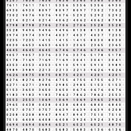
8
2
0
7
7
7
6
3
6
9
7
6
3
6
9
7
6
3
6
9
0
3
6
5
2
0
3
6
5
2
0
3
6
5
2
7
6
1
1
2
7
6
1
1
2
7
6
1
1
2
5
3
5
6
2
5
3
5
6
2
5
3
5
6
2
6
9
3
0
3
6
9
3
0
3
6
9
3
0
3
8
0
9
7
7
8
0
9
7
7
8
0
9
7
7
7
3
0
2
2
7
3
0
2
2
7
3
0
2
2
9
0
7
6
4
9
0
7
6
4
9
0
7
6
4
5
2
9
2
2
5
2
9
2
2
5
2
9
2
2
0
2
1
4
5
0
2
1
4
5
0
2
1
4
5
4
0
6
2
8
4
0
6
2
8
4
0
6
2
8
8
7
9
8
8
8
7
9
8
8
8
7
9
8
8
2
7
0
6
6
2
7
0
6
6
2
7
0
6
6
3
5
2
8
1
3
5
2
8
1
3
5
2
8
1
9
4
9
6
6
9
4
9
6
6
9
4
9
6
6
8
1
3
8
2
8
1
3
8
2
8
1
3
8
2
3
9
7
4
2
3
9
7
4
2
3
9
7
4
2
4
0
3
7
1
4
0
3
7
1
4
0
3
7
1
7
2
3
5
8
7
2
3
5
8
7
2
3
5
8
1
4
1
5
6
1
4
1
5
6
1
4
1
5
6
8
0
3
0
3
8
0
3
0
3
8
0
3
0
3
6
6
5
3
8
6
6
5
3
8
6
6
5
3
8
2
3
6
5
2
2
3
6
5
2
2
3
6
5
2
4
6
4
5
9
4
6
4
5
9
4
6
4
5
9
6
7
4
6
1
6
7
4
6
1
6
7
4
6
1
9
0
5
7
3
9
0
5
7
3
9
0
5
7
3
3
3
7
6
4
3
3
7
6
4
3
3
7
6
4
5
1
7
8
6
5
1
7
8
6
5
1
7
8
6
7
1
6
9
6
7
1
6
9
6
7
1
6
9
6
3
0
4
1
5
3
0
4
1
5
3
0
4
1
5
4
3
5
3
8
4
3
5
3
8
4
3
5
3
8
5
9
1
0
1
5
9
1
0
1
5
9
1
0
1
3
9
8
9
8
3
9
8
9
8
3
9
8
9
8
2
2
1
3
4
2
2
1
3
4
2
2
1
3
4
9
6
2
6
8
9
6
2
6
8
9
6
2
6
8
0
8
7
5
3
0
8
7
5
3
0
8
7
5
3
4
2
0
1
1
4
2
0
1
1
4
2
0
1
1
8
2
7
6
4
8
2
7
6
4
8
2
7
6
4
4
7
5
5
1
4
7
5
5
1
4
7
5
5
1
6
2
7
1
8
6
2
7
1
8
6
2
7
1
8
2
9
8
5
4
2
9
8
5
4
2
9
8
5
4
5
1
5
3
8
5
1
5
3
8
5
1
5
3
8
3
6
5
0
5
3
6
5
0
5
3
6
5
0
5
0
6
7
6
4
0
6
7
6
4
0
6
7
6
4
9
1
8
3
2
9
1
8
3
2
9
1
8
3
2
7
8
6
2
8
7
8
6
2
8
7
8
6
2
8
2
5
5
3
8
2
5
5
3
8
2
5
5
3
8
1
0
6
9
6
1
0
6
9
6
1
0
6
9
6
2
9
6
5
2
2
9
6
5
2
2
9
6
5
2
0
4
3
8
2
0
4
3
8
2
0
4
3
8
2
6
8
4
0
4
6
8
4
0
4
6
8
4
0
4
0
7
5
7
3
0
7
5
7
3
0
7
5
7
3
0
6
3
9
3
0
6
3
9
3
0
6
3
9
3
0
2
0
8
8
0
2
0
8
8
0
2
0
8
8
8
9
4
7
2
8
9
4
7
2
8
9
4
7
2
7
5
1
0
1
7
5
1
0
1
7
5
1
0
1
6
4
0
8
8
6
4
0
8
8
6
4
0
8
8
3
9
2
4
6
3
9
2
4
6
3
9
2
4
6
0
6
9
4
4
0
6
9
4
4
0
6
9
4
4
6
5
2
1
3
6
5
2
1
3
6
5
2
1
3
4
8
7
0
7
4
8
7
0
7
4
8
7
0
7
5
6
8
3
2
5
6
8
3
2
5
6
8
3
2
6
1
3
6
9
6
1
3
6
9