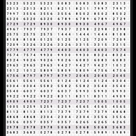
5
3
2
3
5
5
3
2
3
5
5
3
2
3
5
5
0
8
3
2
5
0
8
3
2
5
0
8
3
2
2
3
1
3
4
2
3
1
3
4
2
3
1
3
4
8
2
1
1
2
8
2
1
1
2
8
2
1
1
2
7
9
9
7
7
7
9
9
7
7
7
9
9
7
7
3
5
5
6
2
3
5
5
6
2
3
5
5
6
2
8
5
0
2
2
8
5
0
2
2
8
5
0
2
2
6
3
2
0
2
6
3
2
0
2
6
3
2
0
2
6
7
8
9
8
6
7
8
9
8
6
7
8
9
8
2
7
2
9
2
2
7
2
9
2
2
7
2
9
2
8
9
3
0
3
8
9
3
0
3
8
9
3
0
3
4
9
6
7
4
4
9
6
7
4
4
9
6
7
4
7
9
3
7
1
7
9
3
7
1
7
9
3
7
1
2
2
9
8
8
2
2
9
8
8
2
2
9
8
8
2
5
7
5
3
2
5
7
5
3
2
5
7
5
3
1
4
4
4
8
1
4
4
4
8
1
4
4
4
8
8
1
0
8
8
8
1
0
8
8
8
1
0
8
8
0
1
2
5
7
0
1
2
5
7
0
1
2
5
7
7
2
0
9
9
7
2
0
9
9
7
2
0
9
9
3
3
2
6
8
3
3
2
6
8
3
3
2
6
8
3
3
1
5
6
3
3
1
5
6
3
3
1
5
6
4
7
7
9
7
4
7
7
9
7
4
7
7
9
7
4
4
0
3
3
4
4
0
3
3
4
4
0
3
3
7
5
7
4
2
7
5
7
4
2
7
5
7
4
2
9
9
3
0
3
9
9
3
0
3
9
9
3
0
3
8
3
2
4
6
8
3
2
4
6
8
3
2
4
6
9
0
2
6
8
9
0
2
6
8
9
0
2
6
8
6
0
8
3
2
6
0
8
3
2
6
0
8
3
2
2
9
6
3
9
2
9
6
3
9
2
9
6
3
9
9
4
2
7
9
9
4
2
7
9
9
4
2
7
9
1
0
1
2
3
1
0
1
2
3
1
0
1
2
3
5
8
0
9
9
5
8
0
9
9
5
8
0
9
9
4
7
5
6
2
4
7
5
6
2
4
7
5
6
2
8
7
9
7
7
8
7
9
7
7
8
7
9
7
7
2
0
4
5
9
2
0
4
5
9
2
0
4
5
9
5
5
6
1
7
5
5
6
1
7
5
5
6
1
7
0
1
2
4
6
0
1
2
4
6
0
1
2
4
6
0
3
0
4
4
0
3
0
4
4
0
3
0
4
4
5
5
8
2
1
5
5
8
2
1
5
5
8
2
1
3
5
4
0
4
3
5
4
0
4
3
5
4
0
4
6
0
3
7
1
6
0
3
7
1
6
0
3
7
1
5
9
9
3
3
5
9
9
3
3
5
9
9
3
3
9
9
2
2
4
9
9
2
2
4
9
9
2
2
4
8
3
1
1
2
8
3
1
1
2
8
3
1
1
2
4
9
0
9
9
4
9
0
9
9
4
9
0
9
9
7
2
3
7
1
7
2
3
7
1
7
2
3
7
1
1
0
0
5
5
1
0
0
5
5
1
0
0
5
5
5
2
5
9
5
5
2
5
9
5
5
2
5
9
5
4
5
6
5
2
4
5
6
5
2
4
5
6
5
2
8
1
1
3
4
8
1
1
3
4
8
1
1
3
4
7
3
7
9
7
7
3
7
9
7
7
3
7
9
7
4
8
6
8
5
4
8
6
8
5
4
8
6
8
5
2
3
0
4
4
2
3
0
4
4
2
3
0
4
4
3
5
5
6
2
3
5
5
6
2
3
5
5
6
2
0
3
5
7
3
0
3
5
7
3
0
3
5
7
3
6
2
6
5
2
6
2
6
5
2
6
2
6
5
2
2
9
7
8
6
2
9
7
8
6
2
9
7
8
6
5
0
6
8
5
5
0
6
8
5
5
0
6
8
5
3
6
8
3
2
3
6
8
3
2
3
6
8
3
2
0
2
7
8
6
0
2
7
8
6
0
2
7
8
6
5
9
8
9
8
5
9
8
9
8