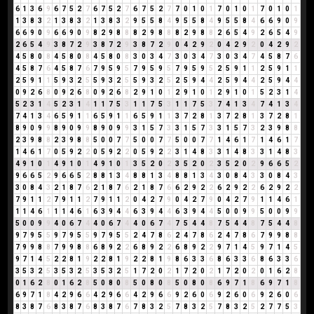
6
1
3
6
9
6
7
5
2
7
6
7
5
2
7
6
7
5
2
7
7
0
1
0
1
7
0
1
0
1
7
0
1
0
1
1
3
8
3
2
1
3
8
3
2
1
3
8
3
2
9
5
5
8
4
9
5
5
8
4
9
5
5
8
4
6
6
9
0
9
6
6
9
0
9
6
6
9
0
9
8
2
9
8
8
8
2
9
8
8
8
2
9
8
8
2
6
5
4
9
2
6
5
4
9
2
6
5
4
9
3
8
7
2
9
3
8
7
2
9
3
8
7
2
9
0
4
2
9
2
0
4
2
9
2
0
4
2
9
2
4
5
8
0
8
4
5
8
0
8
4
5
8
0
8
3
0
3
4
7
3
0
3
4
7
3
0
3
4
7
4
5
8
7
6
4
5
8
7
6
4
5
8
7
6
7
9
5
9
5
7
9
5
9
5
7
9
5
9
5
2
5
9
1
1
2
5
9
1
1
2
5
9
1
1
5
9
3
2
5
5
9
3
2
5
5
9
3
2
5
2
5
9
4
4
2
5
9
4
4
2
5
9
4
4
0
9
2
6
8
0
9
2
6
8
0
9
2
6
8
2
9
1
0
1
2
9
1
0
1
2
9
1
0
1
5
2
3
1
4
5
2
3
1
4
5
2
3
1
4
1
1
7
5
3
1
1
7
5
3
1
1
7
5
3
7
4
1
3
4
7
4
1
3
4
7
4
1
3
4
6
5
9
1
1
6
5
9
1
1
6
5
9
1
1
3
7
2
8
1
3
7
2
8
1
3
7
2
8
1
8
9
0
9
9
8
9
0
9
9
8
9
0
9
9
3
1
5
7
3
3
1
5
7
3
3
1
5
7
3
2
3
9
8
8
2
3
9
8
8
2
3
9
8
8
5
0
0
7
7
5
0
0
7
7
5
0
0
7
7
1
4
6
1
7
1
4
6
1
7
1
4
6
1
7
0
5
9
2
2
0
5
9
2
2
0
5
9
2
2
3
1
4
8
3
3
1
4
8
3
3
1
4
8
3
4
9
1
0
1
4
9
1
0
1
4
9
1
0
1
3
5
2
0
2
3
5
2
0
2
3
5
2
0
2
9
6
6
5
2
9
6
6
5
2
9
6
6
5
2
8
8
1
3
4
8
8
1
3
4
8
8
1
3
4
3
0
8
4
3
3
0
8
4
3
3
0
8
4
3
2
1
8
7
6
2
1
8
7
6
2
1
8
7
6
6
2
9
2
2
6
2
9
2
2
6
2
9
2
2
7
9
1
1
2
7
9
1
1
2
7
9
1
1
2
0
4
2
7
9
0
4
2
7
9
0
4
2
7
9
1
1
4
6
1
1
1
4
6
1
1
1
4
6
1
6
3
9
4
4
6
3
9
4
4
6
3
9
4
4
5
0
0
9
9
5
0
0
9
9
5
0
0
9
9
4
0
6
7
4
4
0
6
7
4
4
0
6
7
4
7
5
4
4
8
7
5
4
4
8
7
5
4
4
8
9
7
9
5
5
9
7
9
5
5
9
7
9
5
5
2
4
7
8
6
2
4
7
8
6
2
4
7
8
6
7
9
9
8
8
7
9
9
8
8
7
9
9
8
8
6
8
9
2
2
6
8
9
2
2
6
8
9
2
2
9
7
1
4
5
9
7
1
4
5
9
7
1
4
5
2
2
8
1
9
2
2
8
1
9
2
2
8
1
9
8
6
3
3
6
8
6
3
3
6
8
6
3
3
6
3
5
3
2
5
3
5
3
2
5
3
5
3
2
5
1
7
2
0
2
1
7
2
0
2
1
7
2
0
2
0
1
6
2
8
0
1
6
2
8
0
1
6
2
8
5
0
8
0
8
5
0
8
0
8
5
0
8
0
8
6
9
7
1
8
6
9
7
1
8
6
9
7
1
8
4
2
9
6
6
4
2
9
6
6
4
2
9
6
6
9
2
6
0
6
9
2
6
0
6
9
2
6
0
6
8
3
8
7
6
8
3
8
7
6
8
3
8
7
6
7
8
3
2
5
7
8
3
2
5
7
8
3
2
5
2
7
7
5
3