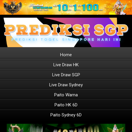
Home
Live Draw HK
Live Draw SGP
Live Draw Sydney
Paito Warna
Paito HK 6D
Paito Sydney 6D